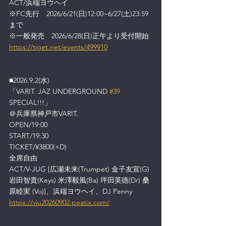
ACT/浜端ヨウヘイ
※FC先行　2026/6/21(日)12:00~6/27(土)23:59
まで
※一般発売　2026/6/28(日)正午より受付開始
https://tiget.net/events/499910
■2026.9.2(水)
「VARIT. JAZ UNDERGROUND 
#39
SPECIAL!!!」
＠兵庫県神戸市VARIT.
OPEN/19:00
START/19:30
TICKET/¥3800(+D)
全席自由
ACT/V-JUG [広瀬未来(Trumpet) 金子友宣(G) 
岩田智貴(Keys) 米澤毅風(Ba) 坪田英徳(Dr) 桑
原睦実 (Vo)]、浜端ヨウヘイ、DJ Penny
https://vju20260902.peatix.com/