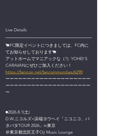
Live Details
🐪FC限定イベントにつきましては、FC内に
てお知らせしております🐪
アットホームでマニアックな（?）YOHEI'S 
CARAVANにぜひご加入ください！
https://fanicon.net/fancommunities/6290
ーーーーーーーーーーーーーーーーーーーー
ーーーーーーーーーーーーーーーーーーーー
ー
■2026.8.1(土)
D.W.ニコルズ×浜端ヨウヘイ「ニコニコ、バ
タバタTOUR 2026」in東京
＠東京都北区王子Oji Music Lounge