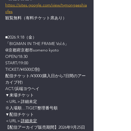
https://sites.google.com/view/tymongaeshia
cfes
観覧無料（有料チケット席あり）
■2026.9.18（金）
「BIGMAN IN THE FRAME Vol.6」
@京都府京都市someno kyoto
OPEN/18:30
START/19:00
TICKET/¥4500(D別)
配信チケット/¥3000(購入日から7日間のアー
カイブ付)
ACT/浜端ヨウヘイ
▼来場チケット
＜URL＞詳細未定
※入場順…TIGET整理番号順
▼配信チケット
＜URL＞
詳細未定
【配信アーカイブ販売期間】2026年9月25日